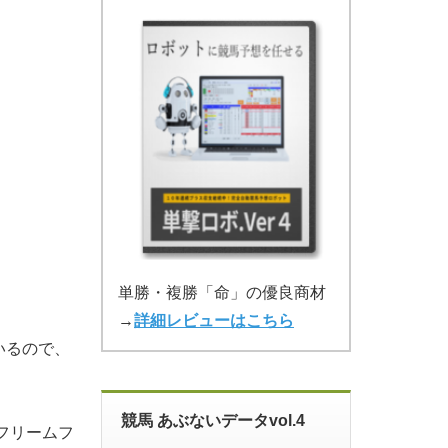
単勝・複勝「命」の優良商材
→
詳細レビューはこちら
いるので、
競馬 あぶないデータvol.4
フリームフ