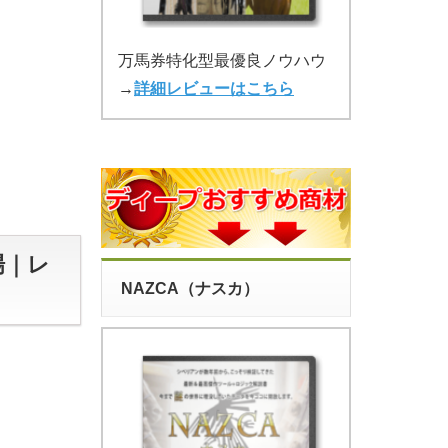
万馬券特化型最優良ノウハウ
→
詳細レビューはこちら
場｜レ
NAZCA（ナスカ）