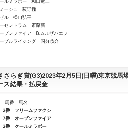
クールミラボー 和田竜二
レミージュ 荻野極
ロゼル 松山弘平
トーセントラム 斎藤新
オープンファイア B.ムルザバエフ
ノーブルライジング 国分恭介
きさらぎ賞(G3)2023年2月5日(日曜)東京競馬
ース結果・払戻金
順 馬番 馬名
 2番 フリームファクシ
 7番 オープンファイア
 3番 クールミラボー