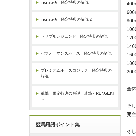
monster6 限定特典の解説
40
60
monster6 限定特典の解説２
80
100
トリプルレジェンド 限定特典の解説
120
140
パフォーマンスホース 限定特典の解説
160
180
プレミアムホースロジック 限定特典の
200
解説
全体
単撃 限定特典の解説 連撃～RENGEKI
～
そし
完
競馬用語ポイント集
そ