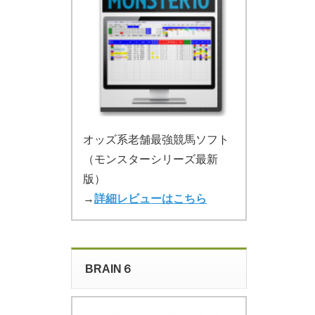
オッズ系老舗最強競馬ソフト
（モンスターシリーズ最新
版）
→
詳細レビューはこちら
BRAIN６