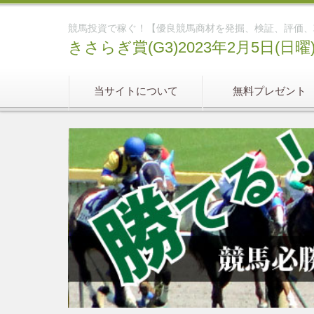
競馬投資で稼ぐ！【優良競馬商材を発掘、検証、評価、
きさらぎ賞(G3)2023年2月5日(
当サイトについて
無料プレゼント