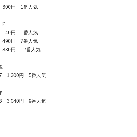
7 300円 1番人気
イド
7 140円 1番人気
3 490円 7番人気
7 880円 12番人気
連複
3-7 1,300円 5番人気
連単
7-3 3,040円 9番人気