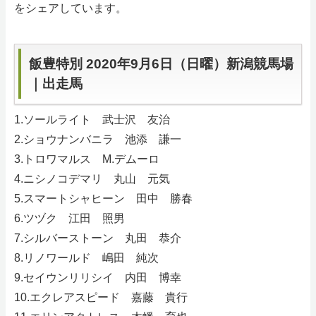
をシェアしています。
サイトマップ
飯豊特別 2020年9月6日（日曜）新潟競馬場
｜出走馬
1.ソールライト 武士沢 友治
2.ショウナンバニラ 池添 謙一
3.トロワマルス M.デムーロ
4.ニシノコデマリ 丸山 元気
5.スマートシャヒーン 田中 勝春
6.ツヅク 江田 照男
7.シルバーストーン 丸田 恭介
8.リノワールド 嶋田 純次
9.セイウンリリシイ 内田 博幸
10.エクレアスピード 嘉藤 貴行