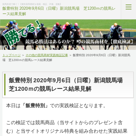
競馬投資で稼ぐ！【優良競馬商材を発掘、検証、評価、攻略】
飯豊特別 2020年9月6日（日曜）新潟競馬場 芝1200ｍの競馬レ
ース結果見解
当サイトについて
無料プレゼント
トップページ
＞
その他の競馬商材実践検証記事
＞
飯豊特別 2020年9月6日（日曜）新潟競馬
競馬商材ランキング
場 芝1200ｍの競馬レース結果見解
競馬用語ポイント集
飯豊特別 2020年9月6日（日曜）新潟競馬場
競馬の学校
芝1200ｍの競馬レース結果見解
私への相談内容
本日は
「飯豊特別」
での実践検証となります。
ホーム
この検証では競馬商品（当サイトからのプレゼント含
む）と当サイトオリジナル特典を組み合わせた実践結果
RSS購読