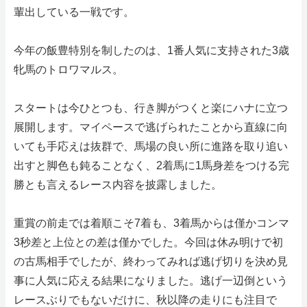
輩出している一戦です。
今年の飯豊特別を制したのは、1番人気に支持された3歳
牝馬のトロワマルス。
スタートは今ひとつも、行き脚がつくと楽にハナに立つ
展開します。マイペースで逃げられたことから直線に向
いても手応えは抜群で、馬場の良い所に進路を取り追い
出すと脚色も鈍ることなく、2着馬に1馬身差をつける完
勝とも言えるレース内容を披露しました。
重賞の前走では着順こそ7着も、3着馬からは僅かコンマ
3秒差と上位との差は僅かでした。今回は休み明けで初
の古馬相手でしたが、終わってみれば逃げ切りを決め見
事に人気に応える結果になりました。逃げ一辺倒という
レースぶりでもないだけに、秋以降の走りにも注目で