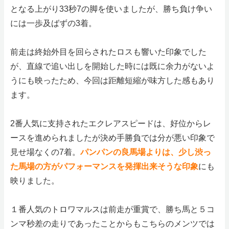
となる上がり33秒7の脚を使いましたが、勝ち負け争い
には一歩及ばずの3着。
前走は終始外目を回らされたロスも響いた印象でした
が、直線で追い出しを開始した時には既に余力がないよ
うにも映ったため、今回は距離短縮が味方した感もあり
ます。
2番人気に支持されたエクレアスピードは、好位からレ
ースを進められましたが決め手勝負では分が悪い印象で
見せ場なくの7着。
パンパンの良馬場よりは、少し渋っ
た馬場の方がパフォーマンスを発揮出来そうな印象
にも
映りました。
１番人気のトロワマルスは前走が重賞で、勝ち馬と５コ
ンマ秒差の走りであったことからもこちらのメンツでは