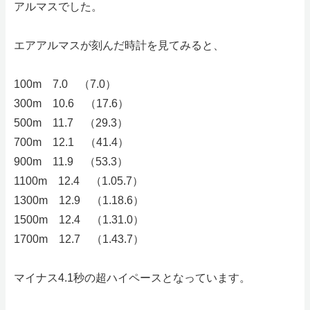
アルマスでした。
エアアルマスが刻んだ時計を見てみると、
100m 7.0 （7.0）
300m 10.6 （17.6）
500m 11.7 （29.3）
700m 12.1 （41.4）
900m 11.9 （53.3）
1100m 12.4 （1.05.7）
1300m 12.9 （1.18.6）
1500m 12.4 （1.31.0）
1700m 12.7 （1.43.7）
マイナス4.1秒の超ハイペースとなっています。