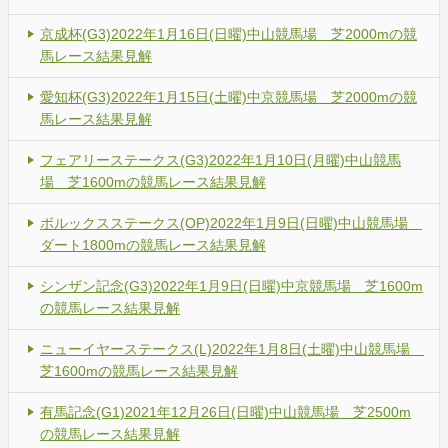
京成杯(G3)2022年1月16日(日曜)中山競馬場 芝2000mの競
馬レース結果見解
愛知杯(G3)2022年1月15日(土曜)中京競馬場 芝2000mの競
馬レース結果見解
フェアリーステークス(G3)2022年1月10日(月曜)中山競馬
場 芝1600mの競馬レース結果見解
ボルックスステークス(OP)2022年1月9日(日曜)中山競馬場
ダート1800mの競馬レース結果見解
シンザン記念(G3)2022年1月9日(日曜)中京競馬場 芝1600m
の競馬レース結果見解
ニューイヤーステークス(L)2022年1月8日(土曜)中山競馬場
芝1600mの競馬レース結果見解
有馬記念(G1)2021年12月26日(日曜)中山競馬場 芝2500m
の競馬レース結果見解