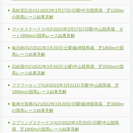
高松宮記念(G1)2022年3月27日(日曜)中京競馬場 芝1200m
の競馬レース結果見解
マーチステークス(G3)2022年3月27日(日曜)中山競馬場 ダ
ート1800mの競馬レース結果見解
毎日杯(G3)2022年3月26日(土曜)阪神競馬場 芝1800mの競
馬レース結果見解
日経賞(G2)2022年3月26日(土曜)中山競馬場 芝2500mの競
馬レース結果見解
フラワーカップ(G3)2022年3月21日(月曜)中山競馬場 芝
1800mの競馬レース結果見解
阪神大賞典(G2)2022年3月20日(日曜)阪神競馬場 芝3000m
の競馬レース結果見解
スプリングステークス(G2)2022年3月20日(日曜)中山競馬
場 芝1800mの競馬レース結果見解