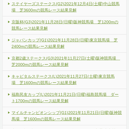
ステイヤーズステークス(G2)2021年12月4日(土曜)中山競馬
場 芝3600mの競馬レース結果見解
京阪杯(G3)2021年11月28日(日曜)阪神競馬場 芝1200mの
競馬レース結果見解
ジャパンカップ(G1)2021年11月28日(日曜)東京競馬場 芝
2400mの競馬レース結果見解
京都2歳ステークス(G3)2021年11月27日(土曜)阪神競馬場
芝2000mの競馬レース結果見解
キャピタルステークス(L)2021年11月27日(土曜)東京競馬
場 芝1600mの競馬レース結果見解
福島民友カップ(L)2021年11月21日(日曜)福島競馬場 ダー
ト1700mの競馬レース結果見解
マイルチャンピオンシップ(G1)2021年11月21日(日曜)阪神競
馬場 芝1600mの競馬レース結果見解