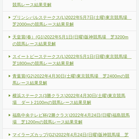
競馬レース結果見解
プリンシパルステークス(L)2022年5月7日(土曜)東京競馬場
芝2000mの競馬レース結果見解
天皇賞(春）(G1)2022年5月1日(日曜)阪神競馬場 芝3200m
の競馬レース結果見解
スイートピーステークス(L)2022年5月1日(日曜)東京競馬場
芝1800mの競馬レース結果見解
青葉賞(G2)2022年4月30日(土曜)東京競馬場 芝2400mの競
馬レース結果見解
横浜ステークス(3勝クラス)2022年4月30日(土曜)東京競馬
場 ダート2100mの競馬レース結果見解
福島中央テレビ杯(2勝クラス)2022年4月24日(日曜)福島競馬
場 芝1200mの競馬レース結果見解
マイラーズカップ(G2)2022年4月24日(日曜)阪神競馬場 芝