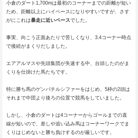
小倉のダート1,700mは最初のコーナーまでの距離が短い
ため、距離以上にハイペースになりやすいですが、さす
がにこれは
暴走に近いペース
でした。
事実、向こう正面あたりで苦しくなり、3.4コーナー時点
で後続がまくりだしました。
エアアルマスや先頭集団が失速する中、台頭したのがま
くりを仕掛けた馬たちです。
特に勝ち馬のゲンパチルシファーをはじめ、5枠の2頭は
それまで中団より後ろの位置で競馬をしていました。
しかし、小倉のダートは4コーナーからゴールまでの直
線が短いので、差しや追い込み馬はコーナーワークでま
くりはじめないと勝ち負けするのが厳しいです。