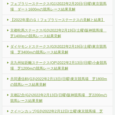
フェブラリーステークス(G1)2022年2月20日(日曜)東京競馬
場 ダート1600mの競馬レース結果見解
【2022年度のＧⅠフェブラリーステークスの見解と結果】
京都牝馬ステークス(G3)2022年2月19日(土曜)阪神競馬場
芝1400mの競馬レース結果見解
ダイヤモンドステークス(G3)2022年2月19日(土曜)東京競馬
場 芝3400mの競馬レース結果見解
北九州短距離ステークス(OP)2022年2月13日(日曜)小倉競馬
場 芝1200mの競馬レース結果見解
共同通信杯(G3)2022年2月13日(日曜)東京競馬場 芝1800m
の競馬レース結果見解
京都記念(G2)2022年2月13日(日曜)阪神競馬場 芝2200mの
競馬レース結果見解
クイーンカップ(G3)2022年2月12日(土曜)東京競馬場 芝