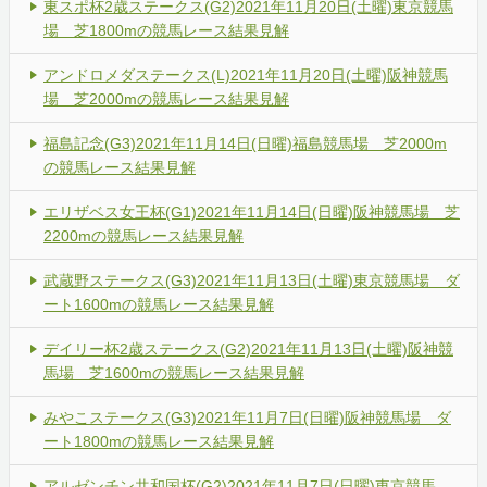
東スポ杯2歳ステークス(G2)2021年11月20日(土曜)東京競馬
場 芝1800mの競馬レース結果見解
アンドロメダステークス(L)2021年11月20日(土曜)阪神競馬
場 芝2000mの競馬レース結果見解
福島記念(G3)2021年11月14日(日曜)福島競馬場 芝2000m
の競馬レース結果見解
エリザベス女王杯(G1)2021年11月14日(日曜)阪神競馬場 芝
2200mの競馬レース結果見解
武蔵野ステークス(G3)2021年11月13日(土曜)東京競馬場 ダ
ート1600mの競馬レース結果見解
デイリー杯2歳ステークス(G2)2021年11月13日(土曜)阪神競
馬場 芝1600mの競馬レース結果見解
みやこステークス(G3)2021年11月7日(日曜)阪神競馬場 ダ
ート1800mの競馬レース結果見解
アルゼンチン共和国杯(G2)2021年11月7日(日曜)東京競馬