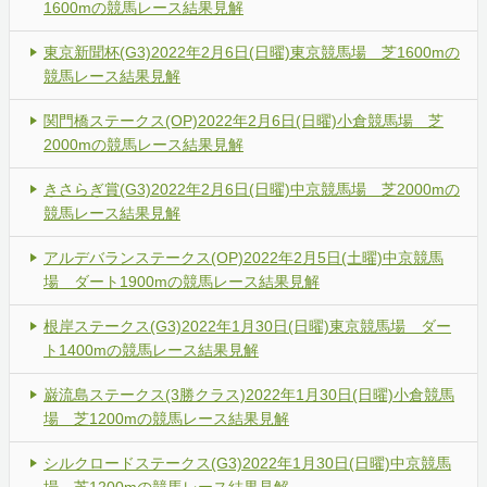
1600mの競馬レース結果見解
東京新聞杯(G3)2022年2月6日(日曜)東京競馬場 芝1600mの
競馬レース結果見解
関門橋ステークス(OP)2022年2月6日(日曜)小倉競馬場 芝
2000mの競馬レース結果見解
きさらぎ賞(G3)2022年2月6日(日曜)中京競馬場 芝2000mの
競馬レース結果見解
アルデバランステークス(OP)2022年2月5日(土曜)中京競馬
場 ダート1900mの競馬レース結果見解
根岸ステークス(G3)2022年1月30日(日曜)東京競馬場 ダー
ト1400mの競馬レース結果見解
巌流島ステークス(3勝クラス)2022年1月30日(日曜)小倉競馬
場 芝1200mの競馬レース結果見解
シルクロードステークス(G3)2022年1月30日(日曜)中京競馬
場 芝1200mの競馬レース結果見解