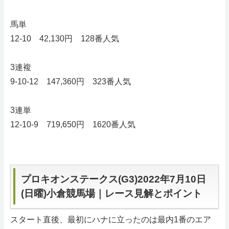
馬単
12-10 42,130円 128番人気
3連複
9-10-12 147,360円 323番人気
3連単
12-10-9 719,650円 1620番人気
プロキオンステークス(G3)2022年7月10日
(日曜)小倉競馬場｜レース見解とポイント
スタート直後、最初にハナに立ったのは最内1番のエア