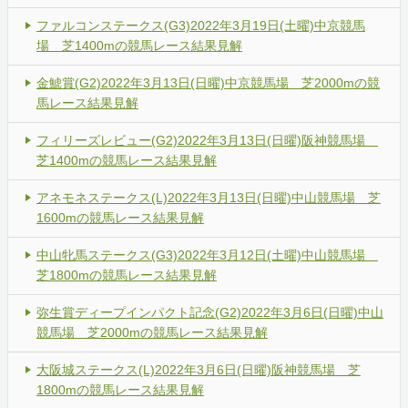
ファルコンステークス(G3)2022年3月19日(土曜)中京競馬
場 芝1400mの競馬レース結果見解
金鯱賞(G2)2022年3月13日(日曜)中京競馬場 芝2000mの競
馬レース結果見解
フィリーズレビュー(G2)2022年3月13日(日曜)阪神競馬場
芝1400mの競馬レース結果見解
アネモネステークス(L)2022年3月13日(日曜)中山競馬場 芝
1600mの競馬レース結果見解
中山牝馬ステークス(G3)2022年3月12日(土曜)中山競馬場
芝1800mの競馬レース結果見解
弥生賞ディープインパクト記念(G2)2022年3月6日(日曜)中山
競馬場 芝2000mの競馬レース結果見解
大阪城ステークス(L)2022年3月6日(日曜)阪神競馬場 芝
1800mの競馬レース結果見解