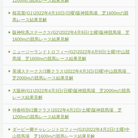
1200mの競馬レース結果見解
桜花賞(G1)2022年4月10日(日曜)阪神競馬場 芝1600mの競
馬レース結果見解
阪神牝馬ステークス(G2)2022年4月9日(土曜)阪神競馬場 芝
1600mの競馬レース結果見解
ニュージーランドトロフィー(G2)2022年4月9日(土曜)中山競
馬場 芝1600mの競馬レース結果見解
美浦ステークス(3勝クラス)2022年4月3日(日曜)中山競馬場
芝2000mの競馬レース結果見解
大阪杯(G1)2022年4月3日(日曜)阪神競馬場 芝2000mの競馬
レース結果見解
仲春特別(2勝クラス)2022年4月2日(土曜)阪神競馬場 芝
1200mの競馬レース結果見解
ダービー卿チャレンジトロフィー(G3)2022年4月2日(土曜)中
山競馬場 芝1600mの競馬レース結果見解