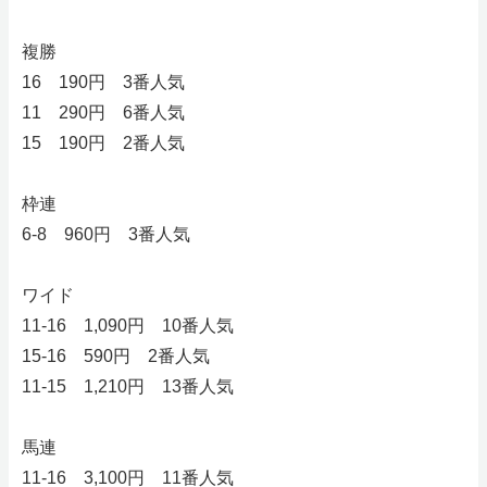
複勝
16 190円 3番人気
11 290円 6番人気
15 190円 2番人気
枠連
6-8 960円 3番人気
ワイド
11-16 1,090円 10番人気
15-16 590円 2番人気
11-15 1,210円 13番人気
馬連
11-16 3,100円 11番人気