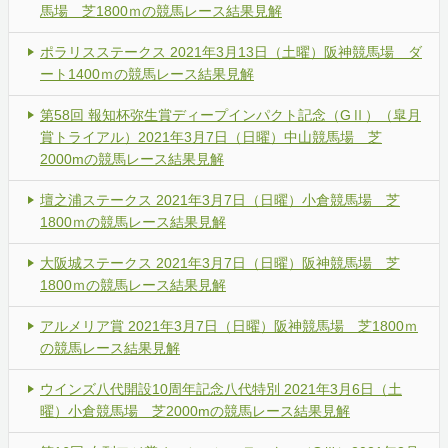
馬場 芝1800ｍの競馬レース結果見解
ポラリスステークス 2021年3月13日（土曜）阪神競馬場 ダ
ート1400ｍの競馬レース結果見解
第58回 報知杯弥生賞ディープインパクト記念（GⅡ）（皐月
賞トライアル）2021年3月7日（日曜）中山競馬場 芝
2000mの競馬レース結果見解
壇之浦ステークス 2021年3月7日（日曜）小倉競馬場 芝
1800ｍの競馬レース結果見解
大阪城ステークス 2021年3月7日（日曜）阪神競馬場 芝
1800ｍの競馬レース結果見解
アルメリア賞 2021年3月7日（日曜）阪神競馬場 芝1800ｍ
の競馬レース結果見解
ウインズ八代開設10周年記念八代特別 2021年3月6日（土
曜）小倉競馬場 芝2000mの競馬レース結果見解