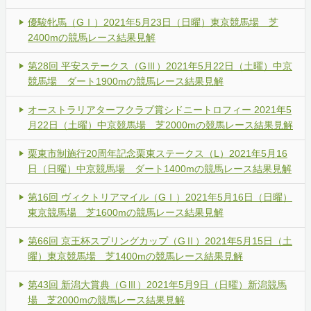
優駿牝馬（GⅠ）2021年5月23日（日曜）東京競馬場 芝
2400mの競馬レース結果見解
第28回 平安ステークス（GⅢ）2021年5月22日（土曜）中京
競馬場 ダート1900mの競馬レース結果見解
オーストラリアターフクラブ賞シドニートロフィー 2021年5
月22日（土曜）中京競馬場 芝2000mの競馬レース結果見解
栗東市制施行20周年記念栗東ステークス（L）2021年5月16
日（日曜）中京競馬場 ダート1400mの競馬レース結果見解
第16回 ヴィクトリアマイル（GⅠ）2021年5月16日（日曜）
東京競馬場 芝1600mの競馬レース結果見解
第66回 京王杯スプリングカップ（GⅡ）2021年5月15日（土
曜）東京競馬場 芝1400mの競馬レース結果見解
第43回 新潟大賞典（GⅢ）2021年5月9日（日曜）新潟競馬
場 芝2000mの競馬レース結果見解