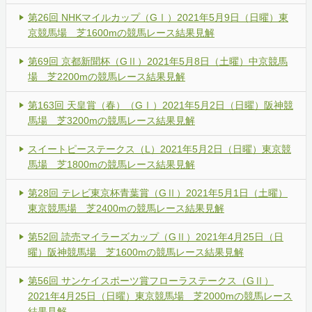
第26回 NHKマイルカップ（GⅠ）2021年5月9日（日曜）東
京競馬場 芝1600mの競馬レース結果見解
第69回 京都新聞杯（GⅡ）2021年5月8日（土曜）中京競馬
場 芝2200mの競馬レース結果見解
第163回 天皇賞（春）（GⅠ）2021年5月2日（日曜）阪神競
馬場 芝3200mの競馬レース結果見解
スイートピーステークス（L）2021年5月2日（日曜）東京競
馬場 芝1800mの競馬レース結果見解
第28回 テレビ東京杯青葉賞（GⅡ）2021年5月1日（土曜）
東京競馬場 芝2400mの競馬レース結果見解
第52回 読売マイラーズカップ（GⅡ）2021年4月25日（日
曜）阪神競馬場 芝1600mの競馬レース結果見解
第56回 サンケイスポーツ賞フローラステークス（GⅡ）
2021年4月25日（日曜）東京競馬場 芝2000mの競馬レース
結果見解