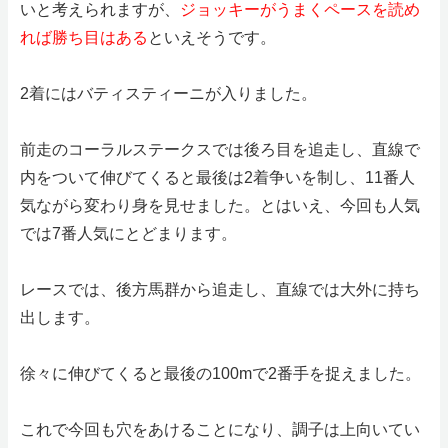
いと考えられますが、
ジョッキーがうまくペースを読め
れば勝ち目はある
といえそうです。
2着にはバティスティーニが入りました。
前走のコーラルステークスでは後ろ目を追走し、直線で
内をついて伸びてくると最後は2着争いを制し、11番人
気ながら変わり身を見せました。とはいえ、今回も人気
では7番人気にとどまります。
レースでは、後方馬群から追走し、直線では大外に持ち
出します。
徐々に伸びてくると最後の100mで2番手を捉えました。
これで今回も穴をあけることになり、調子は上向いてい