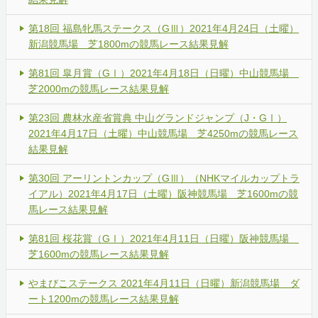
第18回 福島牝馬ステークス（GⅢ）2021年4月24日（土曜）
新潟競馬場 芝1800mの競馬レース結果見解
第81回 皐月賞（GⅠ）2021年4月18日（日曜）中山競馬場
芝2000mの競馬レース結果見解
第23回 農林水産省賞典 中山グランドジャンプ（J・GⅠ）
2021年4月17日（土曜）中山競馬場 芝4250mの競馬レース
結果見解
第30回 アーリントンカップ（GⅢ）（NHKマイルカップトラ
イアル）2021年4月17日（土曜）阪神競馬場 芝1600mの競
馬レース結果見解
第81回 桜花賞（GⅠ）2021年4月11日（日曜）阪神競馬場
芝1600mの競馬レース結果見解
やまびこステークス 2021年4月11日（日曜）新潟競馬場 ダ
ート1200mの競馬レース結果見解