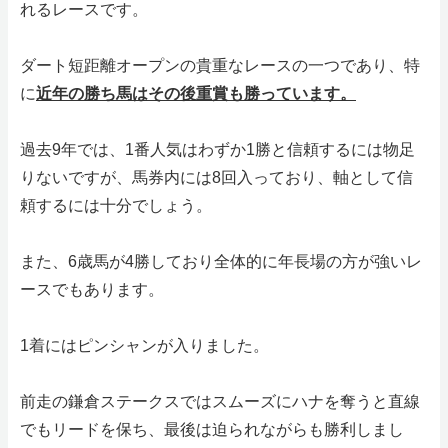
れるレースです。
ダート短距離オープンの貴重なレースの一つであり、特
に
近年の勝ち馬はその後重賞も勝っています。
過去9年では、1番人気はわずか1勝と信頼するには物足
りないですが、馬券内には8回入っており、軸として信
頼するには十分でしょう。
また、6歳馬が4勝しており全体的に年長場の方が強いレ
ースでもあります。
1着にはピンシャンが入りました。
前走の鎌倉ステークスではスムーズにハナを奪うと直線
でもリードを保ち、最後は迫られながらも勝利しまし