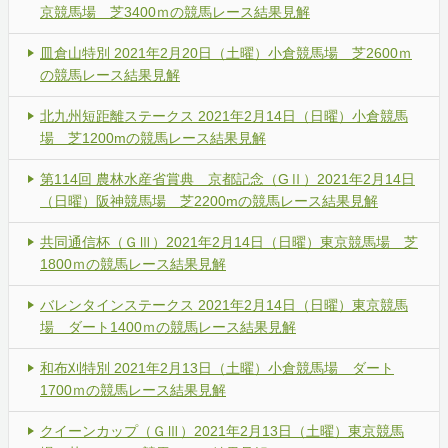
京競馬場 芝3400ｍの競馬レース結果見解
皿倉山特別 2021年2月20日（土曜）小倉競馬場 芝2600ｍ
の競馬レース結果見解
北九州短距離ステークス 2021年2月14日（日曜）小倉競馬
場 芝1200mの競馬レース結果見解
第114回 農林水産省賞典 京都記念（GⅡ）2021年2月14日
（日曜）阪神競馬場 芝2200mの競馬レース結果見解
共同通信杯（ＧⅢ）2021年2月14日（日曜）東京競馬場 芝
1800ｍの競馬レース結果見解
バレンタインステークス 2021年2月14日（日曜）東京競馬
場 ダート1400ｍの競馬レース結果見解
和布刈特別 2021年2月13日（土曜）小倉競馬場 ダート
1700ｍの競馬レース結果見解
クイーンカップ（ＧⅢ）2021年2月13日（土曜）東京競馬