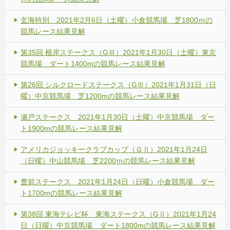
玄海特別 2021年2月6日（土曜）小倉競馬場 芝1800ｍの
競馬レース結果見解
第35回 根岸ステークス（GⅢ）2021年1月30日（土曜）東京
競馬場 ダート1400mの競馬レース結果見解
第26回 シルクロードステークス（GⅢ）2021年1月31日（日
曜）中京競馬場 芝1200mの競馬レース結果見解
瀬戸ステークス 2021年1月30日（土曜）中京競馬場 ダー
ト1900mの競馬レース結果見解
アメリカジョッキークラブカップ（ＧⅡ）2021年1月24日
（日曜）中山競馬場 芝2200ｍの競馬レース結果見解
豊前ステークス 2021年1月24日（日曜）小倉競馬場 ダー
ト1700mの競馬レース結果見解
第38回 東海テレビ杯 東海ステークス（GⅡ）2021年1月24
日（日曜）中京競馬場 ダート1800mの競馬レース結果見解