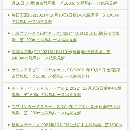
月16日(土曜)東京競馬場 芝1800mの競馬レース結果見解
毎日王冠(G2)2021年10月10日(日曜)東京競馬場 芝1800m
の競馬レース結果見解
北陸ステークス(3勝クラス)2021年10月10日(日曜)新潟競馬
場 芝1200mの競馬レース結果見解
京都大賞典(G2)2021年10月10日(日曜)阪神競馬場 芝
2400mの競馬レース結果見解
サウジアラビアロイヤルカップ(G3)2021年10月9日(土曜)東
京競馬場 芝1600mの競馬レース結果見解
ポートアイランドステークス(L)2021年10月3日(日曜)中京競
馬場 芝1600mの競馬レース結果見解
スプリンターズステークス(G1)2021年10月3日(日曜)中山競
馬場 芝1200mの競馬レース結果見解
秋風ステークス 2021年10月2日(土曜)中山競馬場 芝1600m