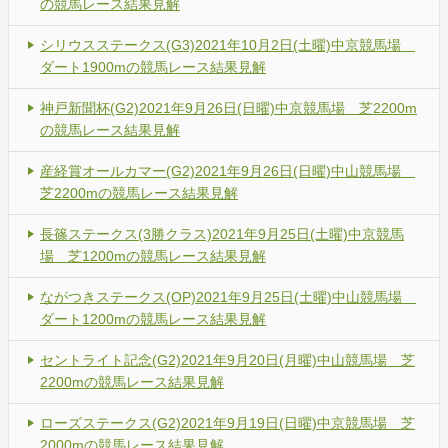
の競馬レース結果見解
シリウスステークス(G3)2021年10月2日(土曜)中京競馬場
ダート1900mの競馬レース結果見解
神戸新聞杯(G2)2021年9月26日(日曜)中京競馬場 芝2200m
の競馬レース結果見解
産経賞オールカマー(G2)2021年9月26日(日曜)中山競馬場
芝2200mの競馬レース結果見解
長篠ステークス(3勝クラス)2021年9月25日(土曜)中京競馬
場 芝1200mの競馬レース結果見解
ながつきステークス(OP)2021年9月25日(土曜)中山競馬場
ダート1200mの競馬レース結果見解
セントライト記念(G2)2021年9月20日(月曜)中山競馬場 芝
2200mの競馬レース結果見解
ローズステークス(G2)2021年9月19日(日曜)中京競馬場 芝
2000mの競馬レース結果見解