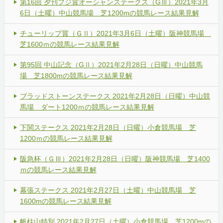
第16回 夕刊フジ賞オーシャンステークス（GⅢ）2021年3月
6日（土曜）中山競馬場 芝1200mの競馬レース結果見解
チューリップ賞（ＧⅡ）2021年3月6日（土曜）阪神競馬場
芝1600ｍの競馬レース結果見解
第95回 中山記念（GⅡ）2021年2月28日（日曜）中山競馬
場 芝1800mの競馬レース結果見解
ブラッドストーンステークス 2021年2月28日（日曜）中山競
馬場 ダート1200ｍの競馬レース結果見解
下関ステークス 2021年2月28日（日曜）小倉競馬場 芝
1200ｍの競馬レース結果見解
阪急杯（ＧⅢ）2021年2月28日（日曜）阪神競馬場 芝1400
ｍの競馬レース結果見解
幕張ステークス 2021年2月27日（土曜）中山競馬場 芝
1600mの競馬レース結果見解
帆柱山特別 2021年2月27日（土曜）小倉競馬場 芝1200mの