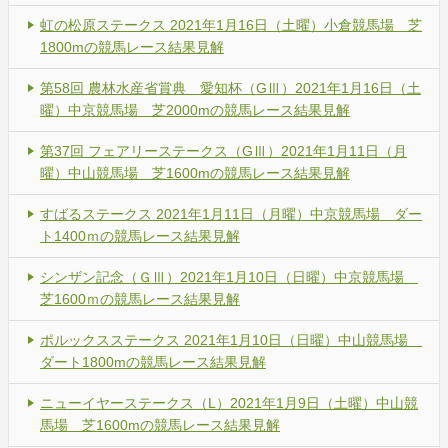
虹の松原ステークス 2021年1月16日（土曜）小倉競馬場 芝
1800mの競馬レース結果見解
第58回 農林水産省賞典 愛知杯（GⅢ）2021年1月16日（土
曜）中京競馬場 芝2000mの競馬レース結果見解
第37回 フェアリーステークス（GⅢ）2021年1月11日（月
曜）中山競馬場 芝1600mの競馬レース結果見解
すばるステークス 2021年1月11日（月曜）中京競馬場 ダー
ト1400ｍの競馬レース結果見解
シンザン記念（ＧⅢ）2021年1月10日（日曜）中京競馬場
芝1600ｍの競馬レース結果見解
ポルックスステークス 2021年1月10日（日曜）中山競馬場
ダート1800mの競馬レース結果見解
ニューイヤーステークス（L）2021年1月9日（土曜）中山競
馬場 芝1600mの競馬レース結果見解