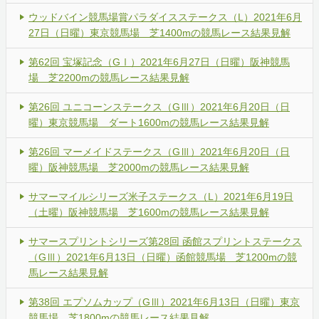
ウッドバイン競馬場賞パラダイスステークス（L）2021年6月
27日（日曜）東京競馬場 芝1400mの競馬レース結果見解
第62回 宝塚記念（GⅠ）2021年6月27日（日曜）阪神競馬
場 芝2200mの競馬レース結果見解
第26回 ユニコーンステークス（GⅢ）2021年6月20日（日
曜）東京競馬場 ダート1600mの競馬レース結果見解
第26回 マーメイドステークス（GⅢ）2021年6月20日（日
曜）阪神競馬場 芝2000mの競馬レース結果見解
サマーマイルシリーズ米子ステークス（L）2021年6月19日
（土曜）阪神競馬場 芝1600mの競馬レース結果見解
サマースプリントシリーズ第28回 函館スプリントステークス
（GⅢ）2021年6月13日（日曜）函館競馬場 芝1200mの競
馬レース結果見解
第38回 エプソムカップ（GⅢ）2021年6月13日（日曜）東京
競馬場 芝1800mの競馬レース結果見解