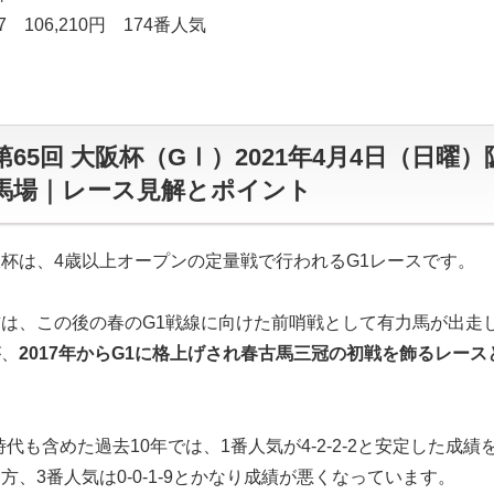
1-7 106,210円 174番人気
第65回 大阪杯（GⅠ）2021年4月4日（日曜
馬場｜レース見解とポイント
杯は、4歳以上オープンの定量戦で行われるG1レースです。
前は、この後の春のG1戦線に向けた前哨戦として有力馬が出走
が、
2017年からG1に格上げされ春古馬三冠の初戦を飾るレース
。
時代も含めた過去10年では、1番人気が4-2-2-2と安定した成績
方、3番人気は0-0-1-9とかなり成績が悪くなっています。