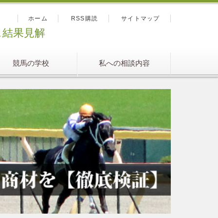
ホーム
RSS購読
サイトマップ
ス結果見解
競馬の学校
私への相談内容