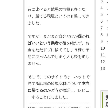
3 
4 
昔に比べると競馬の情報も多くな
5 
り、勝てる環境というのも整ってき
6 
ました。
7 
8 
ですが、まだまだ自分だけが
儲かれ
9 
ばいいという業者
が後を絶たず、お
10
金をただドブに捨ててしまう様な予
11
想に突っ込んでしまう人も後を絶ち
12
ません。
13
そこで、このサイトでは、ネットで
勝てる話題の競馬商材について
本当
に勝てるのかどうか
検証し、レビュ
ーすることにしました。