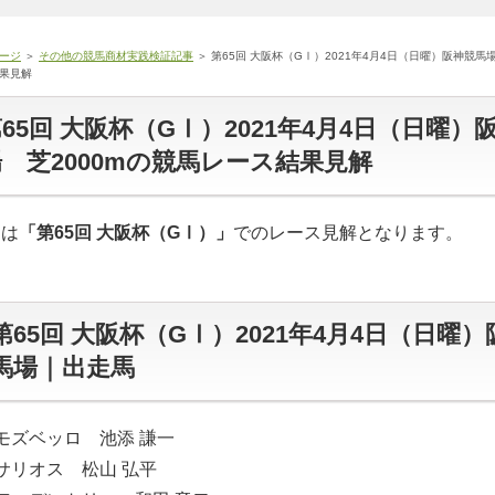
ージ
＞
その他の競馬商材実践検証記事
＞
第65回 大阪杯（GⅠ）2021年4月4日（日曜）阪神競馬場
果見解
65回 大阪杯（GⅠ）2021年4月4日（日曜）
 芝2000mの競馬レース結果見解
日は
「第65回 大阪杯（GⅠ）」
でのレース見解となります。
第65回 大阪杯（GⅠ）2021年4月4日（日曜
馬場｜出走馬
モズベッロ 池添 謙一
サリオス 松山 弘平