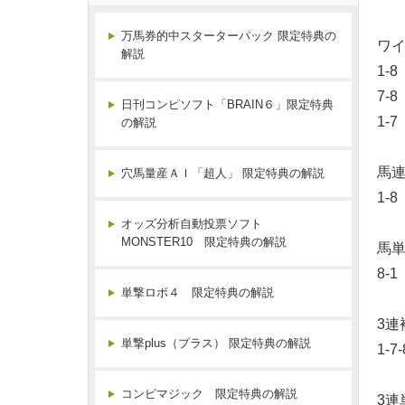
万馬券的中スターターパック 限定特典の
ワ
解説
1-
7-
日刊コンピソフト「BRAIN６」限定特典
1-
の解説
馬
穴馬量産ＡＩ「超人」 限定特典の解説
1-
オッズ分析自動投票ソフト
MONSTER10 限定特典の解説
馬
8-
単撃ロボ４ 限定特典の解説
3連
単撃plus（プラス） 限定特典の解説
1-
コンピマジック 限定特典の解説
3連