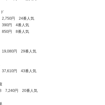
イド
8 2,750円 24番人気
8 390円 4番人気
7 850円 8番人気
連
8 19,080円 29番人気
単
1 37,610円 43番人気
複
7-8 7,240円 20番人気
単