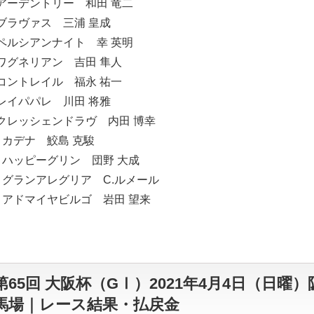
アーデントリー 和田 竜二
ブラヴァス 三浦 皇成
ペルシアンナイト 幸 英明
ワグネリアン 吉田 隼人
コントレイル 福永 祐一
レイパパレ 川田 将雅
クレッシェンドラヴ 内田 博幸
 カデナ 鮫島 克駿
 ハッピーグリン 団野 大成
 グランアレグリア C.ルメール
 アドマイヤビルゴ 岩田 望来
第65回 大阪杯（GⅠ）2021年4月4日（日曜
馬場｜レース結果・払戻金