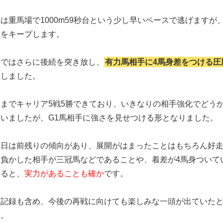
は重馬場で1000m59秒台という少し早いペースで逃げますが
頭をキープします。
線ではさらに後続を突き放し、
有力馬相手に4馬身差をつける圧
制しました。
こまでキャリア5戦5勝できており、いきなりの相手強化でどう
ていましたが、G1馬相手に強さを見せつける形となりました。
の日は前残りの傾向があり、展開がはまったことはもちろん好
、負かした相手が三冠馬などであることや、着差が4馬身ついて
えると、
実力があることも確か
です。
敗記録も含め、今後の再戦に向けても楽しみな一頭が出ていた
う。