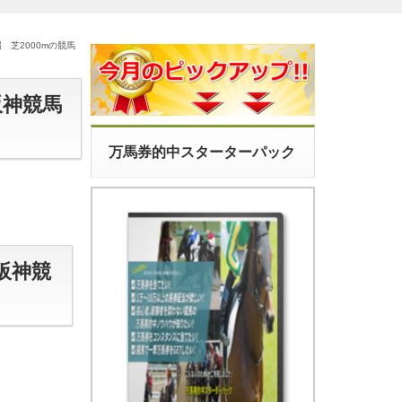
 芝2000mの競馬
阪神競馬
万馬券的中スターターパック
）阪神競