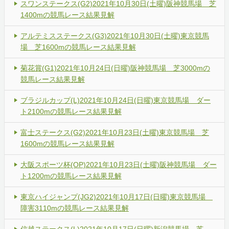
スワンステークス(G2)2021年10月30日(土曜)阪神競馬場 芝
1400mの競馬レース結果見解
アルテミスステークス(G3)2021年10月30日(土曜)東京競馬
場 芝1600mの競馬レース結果見解
菊花賞(G1)2021年10月24日(日曜)阪神競馬場 芝3000mの
競馬レース結果見解
ブラジルカップ(L)2021年10月24日(日曜)東京競馬場 ダー
ト2100mの競馬レース結果見解
富士ステークス(G2)2021年10月23日(土曜)東京競馬場 芝
1600mの競馬レース結果見解
大阪スポーツ杯(OP)2021年10月23日(土曜)阪神競馬場 ダー
ト1200mの競馬レース結果見解
東京ハイジャンプ(JG2)2021年10月17日(日曜)東京競馬場
障害3110mの競馬レース結果見解
信越ステークス(L)2021年10月17日(日曜)新潟競馬場 芝