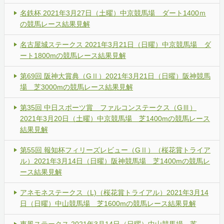
名鉄杯 2021年3月27日（土曜）中京競馬場 ダート1400ｍ
の競馬レース結果見解
名古屋城ステークス 2021年3月21日（日曜）中京競馬場 ダ
ート1800mの競馬レース結果見解
第69回 阪神大賞典（GⅡ）2021年3月21日（日曜）阪神競馬
場 芝3000mの競馬レース結果見解
第35回 中日スポーツ賞 ファルコンステークス（GⅢ）
2021年3月20日（土曜）中京競馬場 芝1400mの競馬レース
結果見解
第55回 報知杯フィリーズレビュー（GⅡ）（桜花賞トライア
ル）2021年3月14日（日曜）阪神競馬場 芝1400mの競馬レ
ース結果見解
アネモネステークス（L)（桜花賞トライアル）2021年3月14
日（日曜）中山競馬場 芝1600mの競馬レース結果見解
東風ステークス 2021年3月14日（日曜）中山競馬場 芝