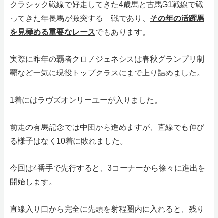
クラシック戦線で好走してきた4歳馬と古馬G1戦線で戦
ってきた年長馬が激突する一戦であり、
その年の活躍馬
を見極める重要なレース
でもあります。
実際に昨年の覇者クロノジェネシスは春秋グランプリ制
覇など一気に現役トップクラスにまで上り詰めました。
1着にはラヴズオンリーユーが入りました。
前走の有馬記念では中団から進めますが、直線でも伸び
る様子はなく10着に敗れました。
今回は4番手で先行すると、3コーナーから徐々に進出を
開始します。
直線入り口から完全に先頭を射程圏内に入れると、残り