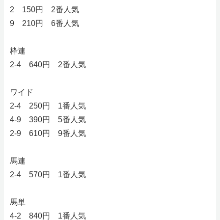
2 150円 2番人気
9 210円 6番人気
枠連
2-4 640円 2番人気
ワイド
2-4 250円 1番人気
4-9 390円 5番人気
2-9 610円 9番人気
馬連
2-4 570円 1番人気
馬単
4-2 840円 1番人気