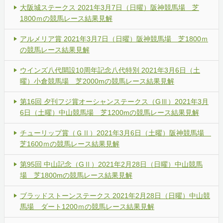
大阪城ステークス 2021年3月7日（日曜）阪神競馬場 芝
1800ｍの競馬レース結果見解
アルメリア賞 2021年3月7日（日曜）阪神競馬場 芝1800ｍ
の競馬レース結果見解
ウインズ八代開設10周年記念八代特別 2021年3月6日（土
曜）小倉競馬場 芝2000mの競馬レース結果見解
第16回 夕刊フジ賞オーシャンステークス（GⅢ）2021年3月
6日（土曜）中山競馬場 芝1200mの競馬レース結果見解
チューリップ賞（ＧⅡ）2021年3月6日（土曜）阪神競馬場
芝1600ｍの競馬レース結果見解
第95回 中山記念（GⅡ）2021年2月28日（日曜）中山競馬
場 芝1800mの競馬レース結果見解
ブラッドストーンステークス 2021年2月28日（日曜）中山競
馬場 ダート1200ｍの競馬レース結果見解