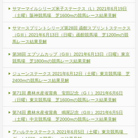
サマーマイルシリーズ米子ステークス（L）2021年6月19日
（土曜）阪神競馬場 芝1600mの競馬レース結果見解
サマースプリントシリーズ第28回 函館スプリントステークス
（GⅢ）2021年6月13日（日曜）函館競馬場 芝1200mの競
馬レース結果見解
第38回 エプソムカップ（GⅢ）2021年6月13日（日曜）東京
競馬場 芝1800mの競馬レース結果見解
ジューンステークス 2021年6月12日（土曜）東京競馬場 芝
2400mの競馬レース結果見解
第71回 農林水産省賞典 安田記念（GⅠ）2021年6月6日
（日曜）東京競馬場 芝1600mの競馬レース結果見解
第74回 農林水産省賞典 鳴尾記念（GⅢ）2021年6月5日
（土曜）中京競馬場 芝2000mの競馬レース結果見解
アハルテケステークス 2021年6月5日（土曜）東京競馬場