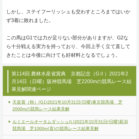
しかし、ステイフーリッシュも交わすところまではいか
ず3着に敗れました。
この馬はG1では力が足りない部分がありますが、G2な
ら十分戦える実力を持っており、今回上手く立て直して
きたことは今後に向けても好材料となるでしょう。
第114回 農林水産省賞典 京都記念（GⅡ）2021年2
月14日（日曜）阪神競馬場 芝2200mの競馬レース結
果見解関連ページ
天皇賞（秋）(G1)2021年10月31日(日曜)東京競馬場 芝
2000mの競馬レース結果見解
ルミエールオータムダッシュ(L)2021年10月31日(日曜)新潟
競馬場 芝1000m(直)の競馬レース結果見解