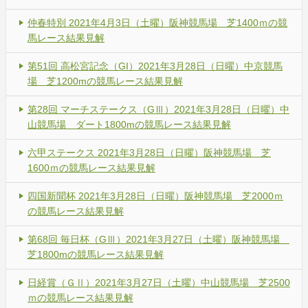
仲春特別 2021年4月3日（土曜）阪神競馬場 芝1400ｍの競
馬レース結果見解
第51回 高松宮記念（GI）2021年3月28日（日曜）中京競馬
場 芝1200mの競馬レース結果見解
第28回 マーチステークス（GⅢ）2021年3月28日（日曜）中
山競馬場 ダート1800mの競馬レース結果見解
六甲ステークス 2021年3月28日（日曜）阪神競馬場 芝
1600ｍの競馬レース結果見解
四国新聞杯 2021年3月28日（日曜）阪神競馬場 芝2000ｍ
の競馬レース結果見解
第68回 毎日杯（GⅢ）2021年3月27日（土曜）阪神競馬場
芝1800mの競馬レース結果見解
日経賞（ＧⅡ）2021年3月27日（土曜）中山競馬場 芝2500
ｍの競馬レース結果見解