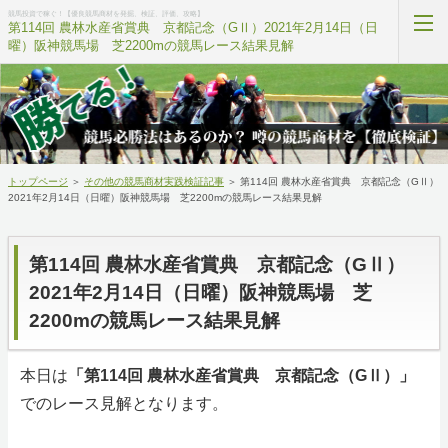
競馬投資で稼ぐ！【優良競馬商材を発掘、検証、評価、攻略】
第114回 農林水産省賞典 京都記念（GⅡ）2021年2月14日（日
曜）阪神競馬場 芝2200mの競馬レース結果見解
当サイトについて
無料プレゼント
トップページ
＞
その他の競馬商材実践検証記事
＞
第114回 農林水産省賞典 京都記念（GⅡ）
競馬商材ランキング
2021年2月14日（日曜）阪神競馬場 芝2200mの競馬レース結果見解
競馬用語ポイント集
第114回 農林水産省賞典 京都記念（GⅡ）
競馬の学校
2021年2月14日（日曜）阪神競馬場 芝
2200mの競馬レース結果見解
私への相談内容
本日は
「第114回 農林水産省賞典 京都記念（GⅡ）」
ホーム
でのレース見解となります。
RSS購読