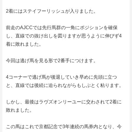
2着にはステイフーリッシュが入りました。
前走のAJCCでは先行馬群の一角にポジションを確保
し、直線での抜け出しを図りますが思うように伸びず4
着に敗れました。
今回は逃げ馬を見る形で2番手につけます。
4コーナーで逃げ馬が後退していき早めに先頭に立つ
と、直線では後続に迫られながらもしぶとく粘ります。
しかし、最後はラヴズオンリーユーに交わされて2着に
敗れました。
この馬はこれで京都記念で3年連続の馬券内となり、今