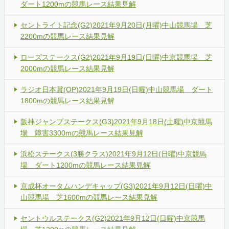
ダート1200mの競馬レース結果見解
セントライト記念(G2)2021年9月20日(月曜)中山競馬場 芝
2200mの競馬レース結果見解
ローズステークス(G2)2021年9月19日(日曜)中京競馬場 芝
2000mの競馬レース結果見解
ラジオ日本賞(OP)2021年9月19日(日曜)中山競馬場 ダート
1800mの競馬レース結果見解
阪神ジャンプステークス(G3)2021年9月18日(土曜)中京競馬
場 障害3300mの競馬レース結果見解
浜松ステークス(3勝クラス)2021年9月12日(日曜)中京競馬
場 ダート1200mの競馬レース結果見解
京成杯オータムハンデキャップ(G3)2021年9月12日(日曜)中
山競馬場 芝1600mの競馬レース結果見解
セントウルステークス(G2)2021年9月12日(日曜)中京競馬