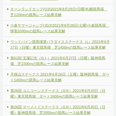
キーンランドカップ(G3)2021年8月29日(日曜)札幌競馬場
芝1200mの競馬レース結果見解
小倉サマージャンプ(JG3)2021年8月28日(土曜)小倉競馬場
障害3390mの競馬レース結果見解
ウッドバイン競馬場賞パラダイスステークス（L）2021年6月
27日（日曜）東京競馬場 芝1400mの競馬レース結果見解
第62回 宝塚記念（GⅠ）2021年6月27日（日曜）阪神競馬
場 芝2200mの競馬レース結果見解
天保山ステークス 2021年6月26日（土曜）阪神競馬場 ダー
ト1400mの競馬レース結果見解
第26回 ユニコーンステークス（GⅢ）2021年6月20日（日
曜）東京競馬場 ダート1600mの競馬レース結果見解
第26回 マーメイドステークス（GⅢ）2021年6月20日（日
曜）阪神競馬場 芝2000mの競馬レース結果見解