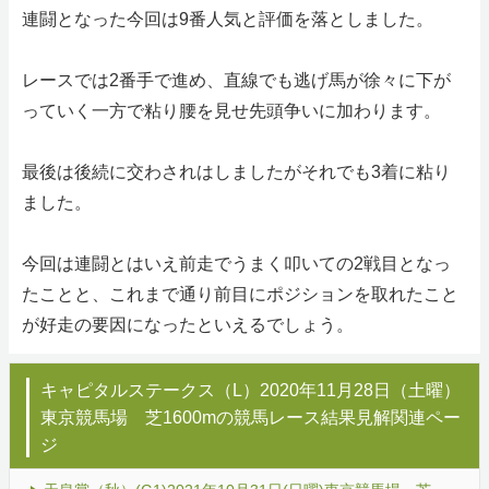
連闘となった今回は9番人気と評価を落としました。
レースでは2番手で進め、直線でも逃げ馬が徐々に下が
っていく一方で粘り腰を見せ先頭争いに加わります。
最後は後続に交わされはしましたがそれでも3着に粘り
ました。
今回は連闘とはいえ前走でうまく叩いての2戦目となっ
たことと、これまで通り前目にポジションを取れたこと
が好走の要因になったといえるでしょう。
キャピタルステークス（L）2020年11月28日（土曜）
東京競馬場 芝1600mの競馬レース結果見解関連ペー
ジ