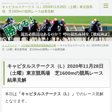
競馬投資で稼ぐ！【優良競馬商材を発掘、検証、評価、攻略】
キャピタルステークス（L）2020年11月28日（土曜）東京競馬
場 芝1600mの競馬レース結果見解
当サイトについて
無料プレゼント
トップページ
＞
その他の競馬商材実践検証記事
＞
キャピタルステークス（L）2020年11月28
競馬商材ランキング
日（土曜）東京競馬場 芝1600mの競馬レース結果見解
競馬用語ポイント集
キャピタルステークス（L）2020年11月28日
競馬の学校
（土曜）東京競馬場 芝1600mの競馬レース
結果見解
私への相談内容
本日は
「キャピタルステークス（L）」
でのレース見解
ホーム
となります。
RSS購読