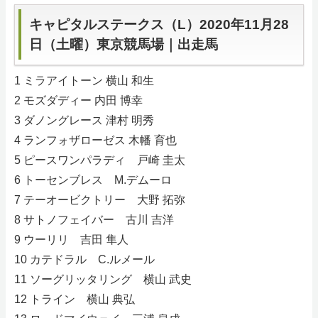
キャピタルステークス（L）2020年11月28
サイトマップ
日（土曜）東京競馬場｜出走馬
1 ミラアイトーン 横山 和生
2 モズダディー 内田 博幸
3 ダノングレース 津村 明秀
4 ランフォザローゼス 木幡 育也
5 ピースワンパラディ 戸崎 圭太
6 トーセンブレス M.デムーロ
7 テーオービクトリー 大野 拓弥
8 サトノフェイバー 古川 吉洋
9 ウーリリ 吉田 隼人
10 カテドラル C.ルメール
11 ソーグリッタリング 横山 武史
12 トライン 横山 典弘