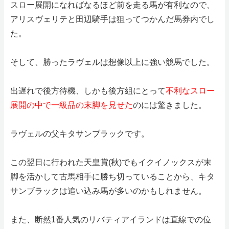
スロー展開になればなるほど前を走る馬が有利なので、
アリスヴェリテと田辺騎手は狙ってつかんだ馬券内でし
た。
そして、勝ったラヴェルは想像以上に強い競馬でした。
出遅れで後方待機、しかも後方組にとって
不利なスロー
展開の中で一級品の末脚を見せた
のには驚きました。
ラヴェルの父キタサンブラックです。
この翌日に行われた天皇賞(秋)でもイクイノックスが末
脚を活かして古馬相手に勝ち切っていることから、キタ
サンブラックは追い込み馬が多いのかもしれません。
また、断然1番人気のリバティアイランドは直線での位