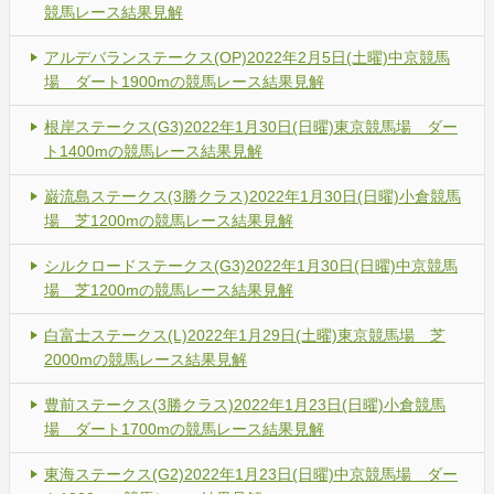
競馬レース結果見解
アルデバランステークス(OP)2022年2月5日(土曜)中京競馬
場 ダート1900mの競馬レース結果見解
根岸ステークス(G3)2022年1月30日(日曜)東京競馬場 ダー
ト1400mの競馬レース結果見解
巌流島ステークス(3勝クラス)2022年1月30日(日曜)小倉競馬
場 芝1200mの競馬レース結果見解
シルクロードステークス(G3)2022年1月30日(日曜)中京競馬
場 芝1200mの競馬レース結果見解
白富士ステークス(L)2022年1月29日(土曜)東京競馬場 芝
2000mの競馬レース結果見解
豊前ステークス(3勝クラス)2022年1月23日(日曜)小倉競馬
場 ダート1700mの競馬レース結果見解
東海ステークス(G2)2022年1月23日(日曜)中京競馬場 ダー