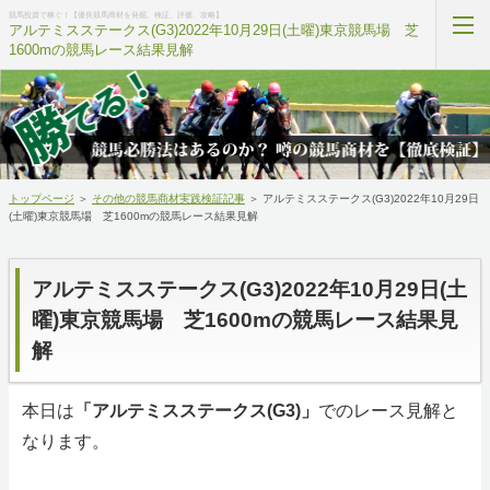
競馬投資で稼ぐ！【優良競馬商材を発掘、検証、評価、攻略】
アルテミスステークス(G3)2022年10月29日(土曜)東京競馬場 芝
1600mの競馬レース結果見解
当サイトについて
無料プレゼント
トップページ
＞
その他の競馬商材実践検証記事
＞
アルテミスステークス(G3)2022年10月29日
競馬商材ランキング
(土曜)東京競馬場 芝1600mの競馬レース結果見解
競馬用語ポイント集
アルテミスステークス(G3)2022年10月29日(土
競馬の学校
曜)東京競馬場 芝1600mの競馬レース結果見
解
私への相談内容
本日は
「アルテミスステークス(G3)」
でのレース見解と
ホーム
なります。
RSS購読