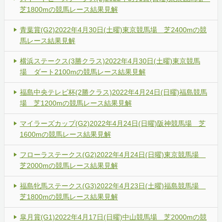
芝1800mの競馬レース結果見解
青葉賞(G2)2022年4月30日(土曜)東京競馬場 芝2400mの競
馬レース結果見解
横浜ステークス(3勝クラス)2022年4月30日(土曜)東京競馬
場 ダート2100mの競馬レース結果見解
福島中央テレビ杯(2勝クラス)2022年4月24日(日曜)福島競馬
場 芝1200mの競馬レース結果見解
マイラーズカップ(G2)2022年4月24日(日曜)阪神競馬場 芝
1600mの競馬レース結果見解
フローラステークス(G2)2022年4月24日(日曜)東京競馬場
芝2000mの競馬レース結果見解
福島牝馬ステークス(G3)2022年4月23日(土曜)福島競馬場
芝1800mの競馬レース結果見解
皐月賞(G1)2022年4月17日(日曜)中山競馬場 芝2000mの競