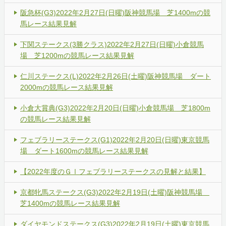
阪急杯(G3)2022年2月27日(日曜)阪神競馬場 芝1400mの競
馬レース結果見解
下関ステークス(3勝クラス)2022年2月27日(日曜)小倉競馬
場 芝1200mの競馬レース結果見解
仁川ステークス(L)2022年2月26日(土曜)阪神競馬場 ダート
2000mの競馬レース結果見解
小倉大賞典(G3)2022年2月20日(日曜)小倉競馬場 芝1800m
の競馬レース結果見解
フェブラリーステークス(G1)2022年2月20日(日曜)東京競馬
場 ダート1600mの競馬レース結果見解
【2022年度のＧⅠフェブラリーステークスの見解と結果】
京都牝馬ステークス(G3)2022年2月19日(土曜)阪神競馬場
芝1400mの競馬レース結果見解
ダイヤモンドステークス(G3)2022年2月19日(土曜)東京競馬