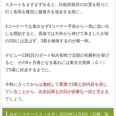
スタートをまずまず出ると、比較的前目の位置を取りに
行く各馬を横目に最後方を追走する形に。
3コーナーでも進出せず4コーナー手前から一気に追い出
しを開始すると、直線では大外から伸びて来ましたが前
の2頭には及ばず、3着を確保するのが精一杯。
デビュー13戦目のダート転向初戦で念願の初勝利を挙げ
ると、その9ヶ月後となる暮れには東京大賞典（ＧⅠ）
で5着に好走するまでに。
今秋に入ってからは
連続して重賞で3着と好内容を演じ
ていることから、次走以降も注目が必要な一頭と言える
でしょう。
みやこステークス（ＧⅢ）2020年11月8日（日曜）阪