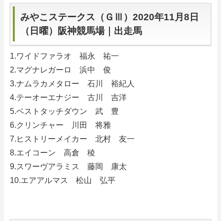
みやこステークス（ＧⅢ）2020年11月8日
サイトマップ
（日曜）阪神競馬場｜出走馬
1.ワイドファラオ 福永 祐一
2.マグナレガーロ 浜中 俊
3.ナムラカメタロー 石川 裕紀人
4.テーオーエナジー 古川 吉洋
5.ベストタッチダウン 武 豊
6.クリンチャー 川田 将雅
7.ヒストリーメイカー 北村 友一
8.エイコーン 高倉 稜
9.スワーヴアラミス 藤岡 康太
10.エアアルマス 松山 弘平