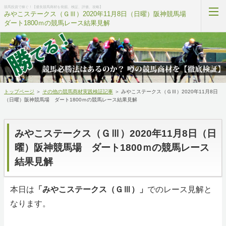
競馬投資で稼ぐ！【優良競馬商材を発掘、検証、評価、攻略】
みやこステークス（ＧⅢ）2020年11月8日（日曜）阪神競馬場
ダート1800ｍの競馬レース結果見解
当サイトについて
無料プレゼント
トップページ
＞
その他の競馬商材実践検証記事
＞
みやこステークス（ＧⅢ）2020年11月8日
競馬商材ランキング
（日曜）阪神競馬場 ダート1800ｍの競馬レース結果見解
競馬用語ポイント集
みやこステークス（ＧⅢ）2020年11月8日（日
競馬の学校
曜）阪神競馬場 ダート1800ｍの競馬レース
結果見解
私への相談内容
本日は
「みやこステークス（ＧⅢ）」
でのレース見解と
ホーム
なります。
RSS購読