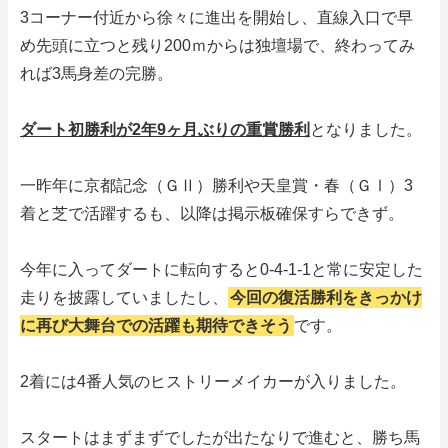
3コーナー付近から徐々に進出を開始し、直線入口で早
め先頭に立つと残り200ｍからは独壇場で、終わってみ
れば3馬身差の完勝。
ダート初勝利が2年9ヶ月ぶりの重賞勝利
となりました。
一昨年に京都記念（ＧⅡ）勝利や天皇賞・春（ＧⅠ）3
着と芝で活躍するも、以降は掲示板確保すらできず。
今年に入ってダートに転向すると0-4-1-1と常に安定した
走りを披露していましたし、
今回の復活勝利をきっかけ
に再び大舞台での活躍も期待できそう
です。
2着には4番人気のヒストリーメイカーが入りました。
スタートはまずまずでしたが出たなりで進むと、勝ち馬