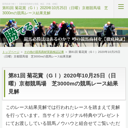
競馬投資で稼ぐ！【優良競馬商材を発掘、検証、評価、攻略】
第81回 菊花賞（GⅠ）2020年10月25日（日曜）京都競馬場 芝
3000mの競馬レース結果見解
当サイトについて
無料プレゼント
トップページ
＞
その他の競馬商材実践検証記事
＞
第81回 菊花賞（GⅠ）2020年10月25日
競馬商材ランキング
（日曜）京都競馬場 芝3000mの競馬レース結果見解
競馬用語ポイント集
第81回 菊花賞（GⅠ）2020年10月25日（日
競馬の学校
曜）京都競馬場 芝3000mの競馬レース結果
見解
私への相談内容
このレース結果見解では行われたレースを踏まえて見解
ホーム
を行っています。当サイトオリジナル特典やプレゼント
にてお渡ししている競馬ノウハウと組合せてご覧いただ
RSS購読