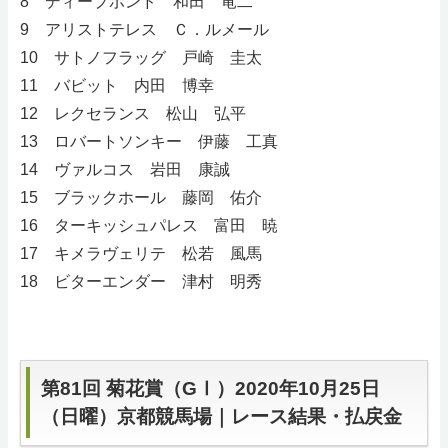
8 ディープボンド 和田 竜二
9 アリストテレス Ｃ．ルメール
10 サトノフラッグ 戸崎 圭太
11 バビット 内田 博幸
12 レクセランス 松山 弘平
13 ロバートソンキー 伊藤 工真
14 ヴァルコス 岩田 康誠
15 ブラックホール 藤岡 佑介
16 ターキッシュパレス 富田 暁
17 キメラヴェリテ 松若 風馬
18 ビターエンダー 津村 明秀
第81回 菊花賞（GⅠ）2020年10月25日
（日曜）京都競馬場｜レース結果・払戻金