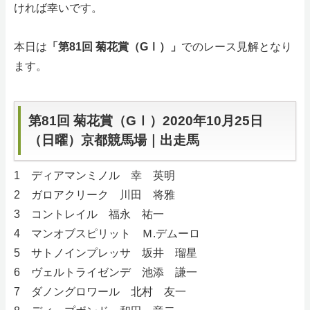
ければ幸いです。
サイトマップ
本日は
「第81回 菊花賞（GⅠ）」
でのレース見解となり
ます。
第81回 菊花賞（GⅠ）2020年10月25日
（日曜）京都競馬場｜出走馬
1 ディアマンミノル 幸 英明
2 ガロアクリーク 川田 将雅
3 コントレイル 福永 祐一
4 マンオブスピリット Ｍ.デムーロ
5 サトノインプレッサ 坂井 瑠星
6 ヴェルトライゼンデ 池添 謙一
7 ダノングロワール 北村 友一