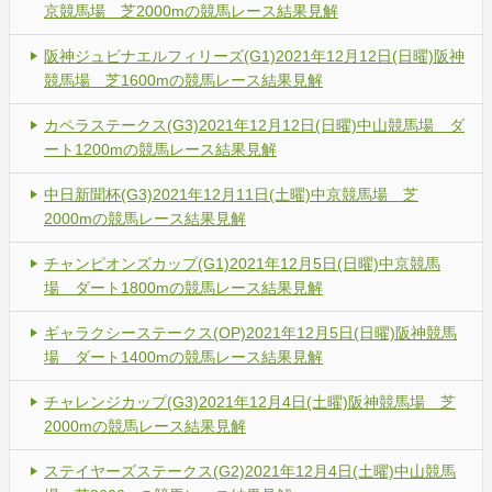
京競馬場 芝2000mの競馬レース結果見解
阪神ジュビナエルフィリーズ(G1)2021年12月12日(日曜)阪神
競馬場 芝1600mの競馬レース結果見解
カペラステークス(G3)2021年12月12日(日曜)中山競馬場 ダ
ート1200mの競馬レース結果見解
中日新聞杯(G3)2021年12月11日(土曜)中京競馬場 芝
2000mの競馬レース結果見解
チャンピオンズカップ(G1)2021年12月5日(日曜)中京競馬
場 ダート1800mの競馬レース結果見解
ギャラクシーステークス(OP)2021年12月5日(日曜)阪神競馬
場 ダート1400mの競馬レース結果見解
チャレンジカップ(G3)2021年12月4日(土曜)阪神競馬場 芝
2000mの競馬レース結果見解
ステイヤーズステークス(G2)2021年12月4日(土曜)中山競馬