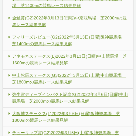
場 芝1400mの競馬レース結果見解
金鯱賞(G2)2022年3月13日(日曜)中京競馬場 芝2000mの競
馬レース結果見解
フィリーズレビュー(G2)2022年3月13日(日曜)阪神競馬場
芝1400mの競馬レース結果見解
アネモネステークス(L)2022年3月13日(日曜)中山競馬場 芝
1600mの競馬レース結果見解
中山牝馬ステークス(G3)2022年3月12日(土曜)中山競馬場
芝1800mの競馬レース結果見解
弥生賞ディープインパクト記念(G2)2022年3月6日(日曜)中山
競馬場 芝2000mの競馬レース結果見解
大阪城ステークス(L)2022年3月6日(日曜)阪神競馬場 芝
1800mの競馬レース結果見解
チューリップ賞(G2)2022年3月5日(土曜)阪神競馬場 芝