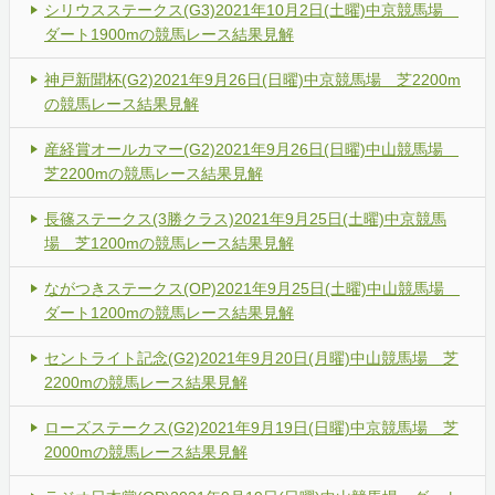
シリウスステークス(G3)2021年10月2日(土曜)中京競馬場
ダート1900mの競馬レース結果見解
神戸新聞杯(G2)2021年9月26日(日曜)中京競馬場 芝2200m
の競馬レース結果見解
産経賞オールカマー(G2)2021年9月26日(日曜)中山競馬場
芝2200mの競馬レース結果見解
長篠ステークス(3勝クラス)2021年9月25日(土曜)中京競馬
場 芝1200mの競馬レース結果見解
ながつきステークス(OP)2021年9月25日(土曜)中山競馬場
ダート1200mの競馬レース結果見解
セントライト記念(G2)2021年9月20日(月曜)中山競馬場 芝
2200mの競馬レース結果見解
ローズステークス(G2)2021年9月19日(日曜)中京競馬場 芝
2000mの競馬レース結果見解