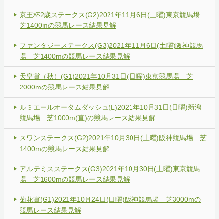
京王杯2歳ステークス(G2)2021年11月6日(土曜)東京競馬場
芝1400mの競馬レース結果見解
ファンタジーステークス(G3)2021年11月6日(土曜)阪神競馬
場 芝1400mの競馬レース結果見解
天皇賞（秋）(G1)2021年10月31日(日曜)東京競馬場 芝
2000mの競馬レース結果見解
ルミエールオータムダッシュ(L)2021年10月31日(日曜)新潟
競馬場 芝1000m(直)の競馬レース結果見解
スワンステークス(G2)2021年10月30日(土曜)阪神競馬場 芝
1400mの競馬レース結果見解
アルテミスステークス(G3)2021年10月30日(土曜)東京競馬
場 芝1600mの競馬レース結果見解
菊花賞(G1)2021年10月24日(日曜)阪神競馬場 芝3000mの
競馬レース結果見解