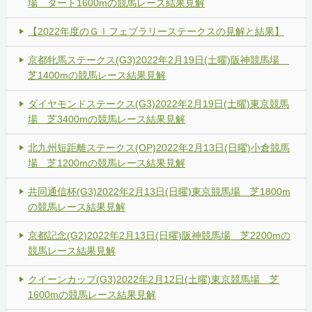
場 ダート1600mの競馬レース結果見解
【2022年度のＧⅠフェブラリーステークスの見解と結果】
京都牝馬ステークス(G3)2022年2月19日(土曜)阪神競馬場
芝1400mの競馬レース結果見解
ダイヤモンドステークス(G3)2022年2月19日(土曜)東京競馬
場 芝3400mの競馬レース結果見解
北九州短距離ステークス(OP)2022年2月13日(日曜)小倉競馬
場 芝1200mの競馬レース結果見解
共同通信杯(G3)2022年2月13日(日曜)東京競馬場 芝1800m
の競馬レース結果見解
京都記念(G2)2022年2月13日(日曜)阪神競馬場 芝2200mの
競馬レース結果見解
クイーンカップ(G3)2022年2月12日(土曜)東京競馬場 芝
1600mの競馬レース結果見解