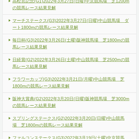
高松宮記念(G1)2022年3月27日(日曜)中京競馬場 芝1200m
の競馬レース結果見解
マーチステークス(G3)2022年3月27日(日曜)中山競馬場 ダ
ート1800mの競馬レース結果見解
毎日杯(G3)2022年3月26日(土曜)阪神競馬場 芝1800mの競
馬レース結果見解
日経賞(G2)2022年3月26日(土曜)中山競馬場 芝2500mの競
馬レース結果見解
フラワーカップ(G3)2022年3月21日(月曜)中山競馬場 芝
1800mの競馬レース結果見解
阪神大賞典(G2)2022年3月20日(日曜)阪神競馬場 芝3000m
の競馬レース結果見解
スプリングステークス(G2)2022年3月20日(日曜)中山競馬
場 芝1800mの競馬レース結果見解
ファルコンステークス(G3)2022年3月19日(土曜)中京競馬