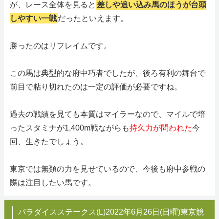
が、レース全体を見ると
差しや追い込み馬のほうが台頭
しやすい一戦
だったといえます。
勝ったのはリフレイムです。
この馬は典型的な府中巧者でしたが、後ろ有利の舞台で
前目で粘り切れたのは一定の評価が必要ですね。
過去の戦績を見ても本質はマイラーなので、マイルで培
ったスタミナが1,400m戦ながらも
持久力が問われた
今
回、生きたでしょう。
東京では無類の力を見せているので、今後も府中参戦の
際は注目したい馬です。
パラダイスステークス(L)2022年6月26日(日曜)東京競