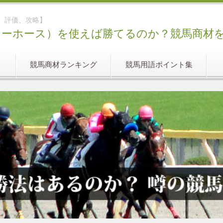
、評価、攻略】
ンスターホース）を使えば勝てるのか？競馬商材
競馬商材ランキング
競馬用語ポイント集