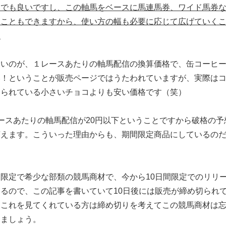
けでも良いですし、この軸馬をベースに馬連馬券、ワイド馬券
くこともできますから、使い方の幅も必要に応じて広げていく
。
白いのが、１レースあたりの軸馬配信の換算価格で、缶コーヒー
い！ということが販売ページではうたわれていますが、実際は
売られている小さいチョコよりも安い価格です（笑）
ースあたりの軸馬配信が20円以下ということですから破格の予
言えます。こういった理由からも、期間限定商品にしているの
。
間限定で希少な部類の競馬商材で、今から10日間限定でのリリ
いるので、この記事を書いていて10日後には販売が締め切られ
、これを見てくれている方は締め切りを考えてこの競馬商材は
きましょう。