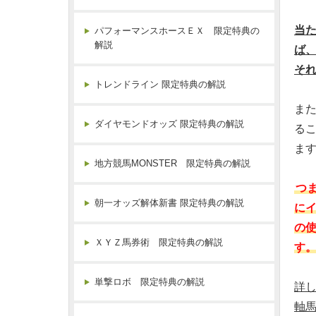
当
パフォーマンスホースＥＸ 限定特典の
解説
ば
そ
トレンドライン 限定特典の解説
ま
ダイヤモンドオッズ 限定特典の解説
る
ま
地方競馬MONSTER 限定特典の解説
つ
朝一オッズ解体新書 限定特典の解説
に
の
ＸＹＺ馬券術 限定特典の解説
す
単撃ロボ 限定特典の解説
詳
軸