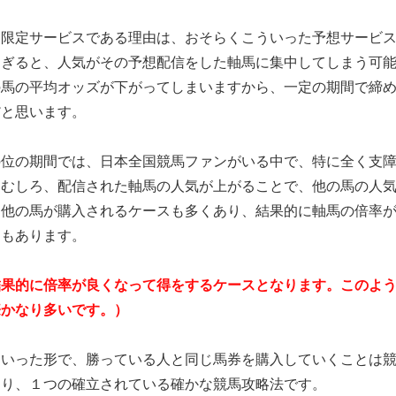
間限定サービスである理由は、おそらくこういった予想サービ
過ぎると、人気がその予想配信をした軸馬に集中してしまう可
の馬の平均オッズが下がってしまいますから、一定の期間で締
だと思います。
の位の期間では、日本全国競馬ファンがいる中で、特に全く支
。むしろ、配信された軸馬の人気が上がることで、他の馬の人
、他の馬が購入されるケースも多くあり、結果的に軸馬の倍率
スもあります。
結果的に倍率が良くなって得をするケースとなります。このよ
際かなり多いです。）
ういった形で、勝っている人と同じ馬券を購入していくことは
あり、１つの確立されている確かな競馬攻略法です。