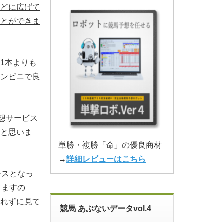
などに広げて
ことができま
1本よりも
コンビニで良
想サービス
だと思いま
単勝・複勝「命」の優良商材
→
詳細レビューはこちら
ースとなっ
てますの
忘れずに見て
競馬 あぶないデータvol.4